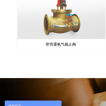
带旁通氧气截止阀