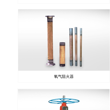
氧气
阻火器