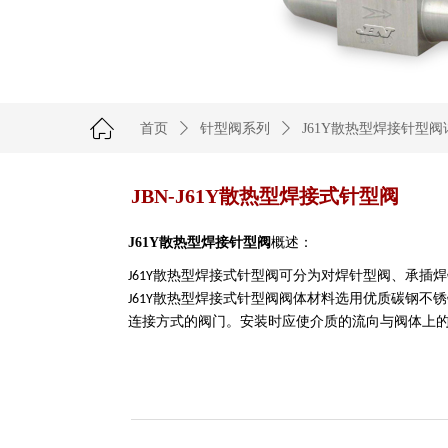
ꀇ
首页
ꄲ
针型阀系列
ꄲ
J61Y散热型焊接针型
JBN-J61Y散热型焊接式针型阀
J61Y散热型焊接针型阀
概述：
焊接式针型阀可分为对焊针型阀、承插焊
J61Y散热型
焊接式针型阀阀体材料选用优质碳钢不锈
J61Y散热型
连接方式的阀门。安装时应使介质的流向与阀体上