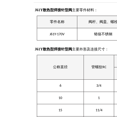
J61Y散热型焊接针型阀
主要零件材料：
零件名称
阀杆、阀盖、螺
J61Y-170V
铬镍不锈钢
J61Y散热型焊接针型阀
主要外形及连接尺寸：
公称直径
管螺纹
RC
6
3/4
10
1
15
11/4