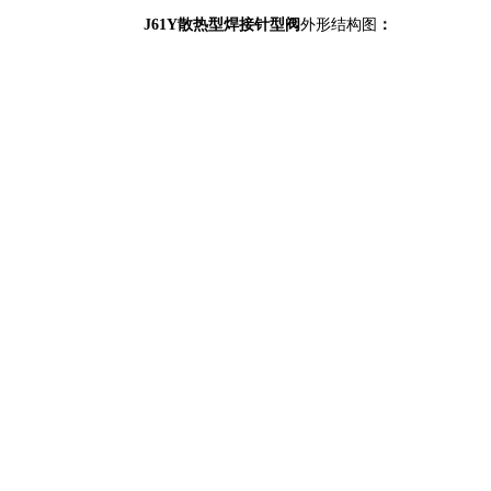
J61Y散热型焊接针型阀
外形结构图
：