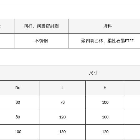
栓
阀杆、阀瓣密封圈
填料
不锈钢
聚四氧乙稀、柔性石墨
PTEF
尺寸
Do
L
H
80
78
100
80
120
100
100
130
120